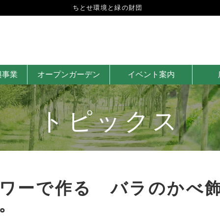
ちとせ環境と緑の財団
興事業
オープンガーデン
イベント案内
トピックス
ワーで作る バラのかべ
。