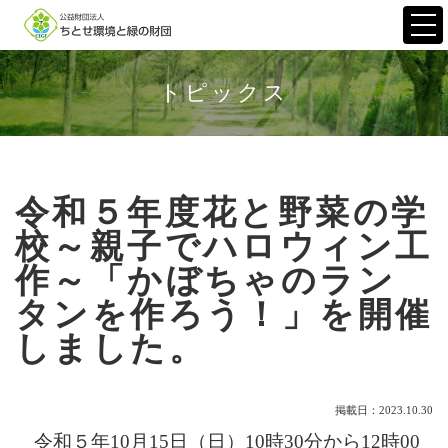
Togg
navi
トピックス
令和５年度花と野菜の学
校～親子でハロウィン工
作～「かぼちゃのラン
タンを作ろう！」を開催
しました。
掲載日：2023.10.30
令和５年10月15日（日）10時30分から12時00