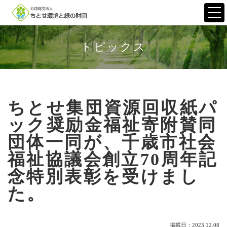
Togg
navi
トピックス
ちとせ集団資源回収紙パ
ック奨励金福祉寄附賛同
団体一同が、千歳市社会
福祉協議会創立70周年記
念特別表彰を受けまし
た。
掲載日：2023.12.08