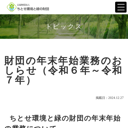
Togg
navi
トピックス
財団の年末年始業務のお
しらせ（令和６年～令和
７年）
掲載日：2024.12.27
ちとせ環境と緑の財団の年末年始