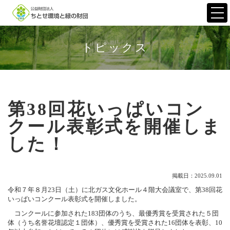
Togg
navi
トピックス
第38回花いっぱいコン
クール表彰式を開催しま
した！
掲載日：2025.09.01
令和７年８月23日（土）に北ガス文化ホール４階大会議室で、第38回花
いっぱいコンクール表彰式を開催しました。
コンクールに参加された183団体のうち、最優秀賞を受賞された５団
体（うち名誉花壇認定１団体）、優秀賞を受賞された16団体を表彰、10