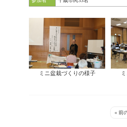
参加者
千歳市民33名
ミニ盆栽づくりの様子
ミ
« 