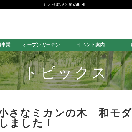
ちとせ環境と緑の財団
興事業
オープンガーデン
イベント案内
トピックス
小さなミカンの木 和モ
しました！