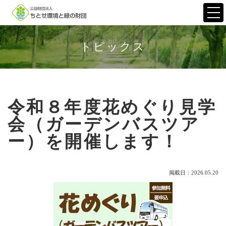
Togg
navi
トピックス
令和８年度花めぐり見学
会（ガーデンバスツア
ー）を開催します！
掲載日：2026.05.20