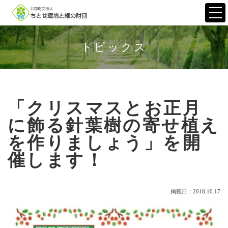
Togg
navi
トピックス
「クリスマスとお正月
に飾る針葉樹の寄せ植え
を作りましょう」を開
催します！
掲載日：2018.10.17