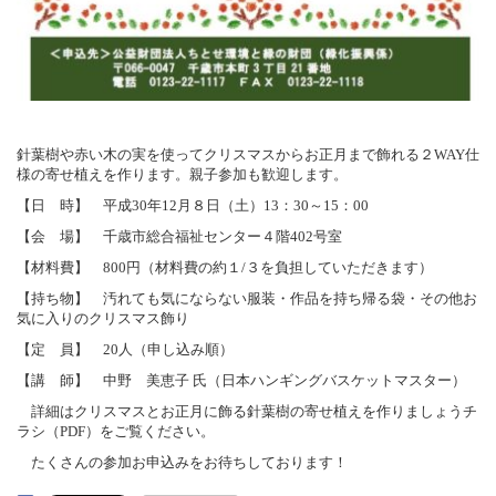
針葉樹や赤い木の実を使ってクリスマスからお正月まで飾れる２WAY仕
様の寄せ植えを作ります。親子参加も歓迎します。
【日 時】 平成30年12月８日（土）13：30～15：00
【会 場】 千歳市総合福祉センター４階402号室
【材料費】 800円（材料費の約１/３を負担していただきます）
【持ち物】 汚れても気にならない服装・作品を持ち帰る袋・その他お
気に入りのクリスマス飾り
【定 員】 20人（申し込み順）
【講 師】 中野 美恵子 氏（日本ハンギングバスケットマスター）
詳細はクリスマスとお正月に飾る針葉樹の寄せ植えを作りましょうチ
ラシ（PDF）をご覧ください。
たくさんの参加お申込みをお待ちしております！