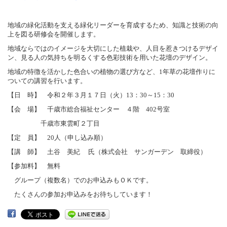
地域の緑化活動を支える緑化リーダーを育成するため、知識と技術の向
上を図る研修会を開催します。
地域ならではのイメージを大切にした植栽や、人目を惹きつけるデザイ
ン、見る人の気持ちを明るくする色彩技術を用いた花壇のデザイン。
地域の特徴を活かした色合いの植物の選び方など、1年草の花壇作りに
ついての講習を行います。
【日 時】 令和２年３月１７日（火）13：30～15：30
【会 場】 千歳市総合福祉センター ４階 402号室
千歳市東雲町２丁目
【定 員】 20人（申し込み順）
【講 師】 土谷 美紀 氏（株式会社 サンガーデン 取締役）
【参加料】 無料
グループ（複数名）でのお申込みもＯＫです。
たくさんの参加お申込みをお待ちしています！