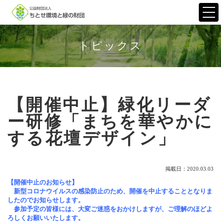
Togg
navi
トピックス
【開催中止】緑化リーダ
ー研修「まちを華やかに
する花壇デザイン」
掲載日：2020.03.03
【開催中止のお知らせ】
新型コロナウイルスの感染防止のため、開催を中止することとなりま
したのでお知らせします。
参加予定の皆様には、大変ご迷惑をおかけしますが、ご理解のほどよ
ろしくお願いいたします。