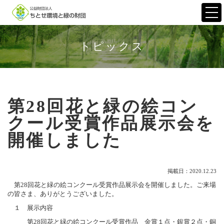
Togg
navi
トピックス
第28回花と緑の絵コン
クール受賞作品展示会を
開催しました
掲載日：2020.12.23
第28回花と緑の絵コンクール受賞作品展示会を開催しました。ご来場
の皆さま、ありがとうございました。
１ 展示内容
第28回花と緑の絵コンクール受賞作品 金賞１点・銀賞２点・銅