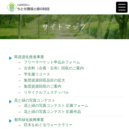
Togg
navi
サイトマップ
再資源化推進事業
フリーマーケット申込みフォーム
古衣料（古着・古布）回収のご案内
学生服リユース
集団資源回収品目の拡大
集団資源回収のご案内
リサイクルフェスティバル
花と緑の写真コンテスト
花と緑の写真コンテスト 応募フォーム
花と緑の写真コンテスト 応募作品
都市緑化振興事業
巨木をめぐるウォークラリー